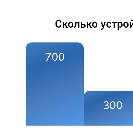
Сколько устро
700
300