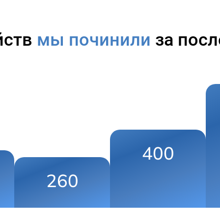
йств
мы починили
за посл
400
260